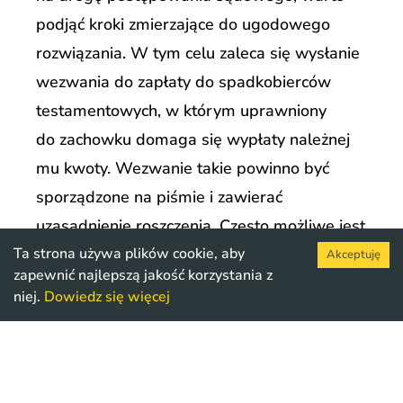
podjąć kroki zmierzające do ugodowego
rozwiązania. W tym celu zaleca się wysłanie
wezwania do zapłaty do spadkobierców
testamentowych, w którym uprawniony
do zachowku domaga się wypłaty należnej
mu kwoty. Wezwanie takie powinno być
sporządzone na piśmie i zawierać
uzasadnienie roszczenia. Często możliwe jest
Ta strona używa plików cookie, aby
osiągnięcie porozumienia na drodze
Akceptuję
zapewnić najlepszą jakość korzystania z
negocjacji bez konieczności wszczynania
niej.
Dowiedz się więcej
postępowania sądowego. Jeśli strony dojdą
do porozumienia, spadkobiercy mogą
wypłacić należny zachowek dobrowolnie.
Jeśli wezwanie do zapłaty i negocjacje nie